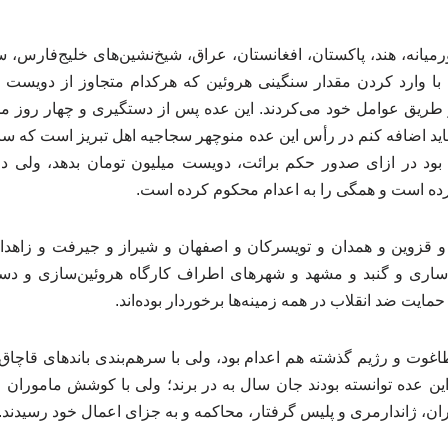
یانه، هند، پاکستان، افغانستان، عراق، شیخ‌نشین‌های خلیج‌فارس، سور
ن با وارد کردن مقدار سنگینی هروئین که هرکدام متجاوز از دویست
ز طریق عوامل خود می‌کردند. این عده پس از دستگیری و چهار روز م
اید اضافه کنم در رأس این عده منوچهر سجاجیه اهل تبریز است که ساب
بود در ازای صدور حکم برائت، دویست میلیون تومان بدهد، ولی دادگ
کرده است و همگی را به اعدام محکوم کرده است.
یه و قزوین و همدان و تویسرکان و اصفهان و شیراز و جیرفت و زاهد
ساری و گنبد و مشهد و شهرهای اطراف کارگاه هروئین‌سازی و دست
حمایت ضد انقلاب در همه زمینه‌ها برخوردار بوده‌اند.
طاغوت و رژیم گذشته هم اعدام بود، ولی با سرهم‌بندی باندهای قاچاق 
 عده توانسته بودند جان سال به در برند؛ ولی با کوشش ماموران مب
ران، ژاندارمری و پلیس گرفتار، محاکمه و به جزای اعمال خود رسیدند.