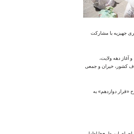
از دهه ولایت و در قالب رزمایش «مواسات و همدلی»، ۲هزار بسته معیشتی و ۱۴ سری جهیزیه با مشارکت
 آغاز دهه ولایت،
اف کشور، خیران و جمعی
سری جهیزیه در چارچوب طرح «قرار دوازدهم» به
اجرای این طرح‌ها اظهار