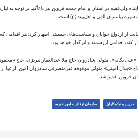
ده ولی‌فقیه در استان و امام جمعه قزوین نیز با تأکید بر توجه به نی
یره پیامبران الهی و اهل‌بیت(ع) است.
یت از ازدواج جوانان و سیاست‌های جمعیتی اظهار کرد: هر اقدامی که
ار کند، اقدامی ارزشمند و اثرگذار خواهد بود.
 «علی یگانه»، متولی شادروان حاج ملا عبدالغفار تبریزی، حاج «محمود
اج «جلال امینی» متولی موقوفه غیرمتصرفی شادروان امین الرعیا از خ
 قزوین تقدیر شد.
خیرین و نیکوکاران
سازمان اوقاف و امور خیریه