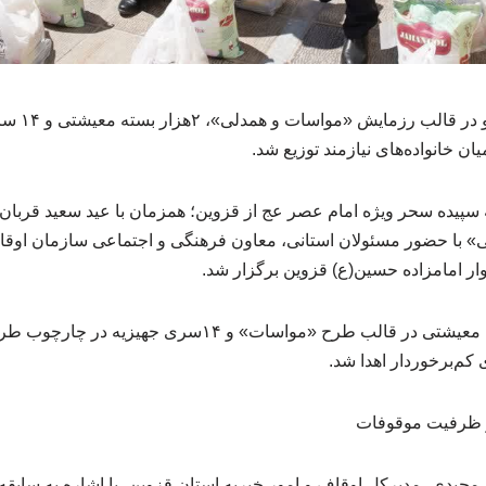
همزمان با آغ
ن خانواده‌های نیازمند توزیع شد.
پیده سحر ویژه امام عصر عج از قزوین؛ همزمان با عید سعید قربان و
 با حضور مسئولان استانی، معاون فرهنگی و اجتماعی سازمان اوق
جوار امامزاده حسین(ع) قزوین برگزار شد.
در این مراسم، ۲هزار بسته معیشتی در قالب طرح «مواسات» و ۱۴
 کم‌برخوردار اهدا شد.
بر ظرفیت موقوفات
یدی، مدیرکل اوقاف و امور خیریه استان قزوین، با اشاره به سابقه 