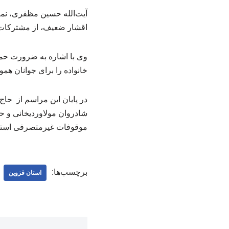
آیت‌الله حسین مظفری، نماین
اقشار ضعیف، از مشترکات س
وی با اشاره به ضرورت حما
خانواده را برای جوانان همو
در پایان این مراسم از حاج
شادروان مولاوردیخانی و ح
موقوفات غیرمتصرفی استان
برچسب‌ها:
استان قزوین