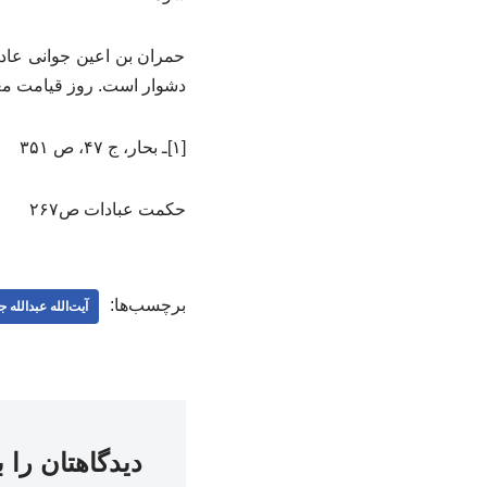
حمران بن اعین جوانی عادی
دشوار است. روز قیامت معلو
[۱]ـ بحار، ج ۴۷، ص ۳۵۱
حکمت عبادات ص۲۶۷
برچسب‌ها:
آیت‌الله عبدالله ج
دیدگاهتان را 