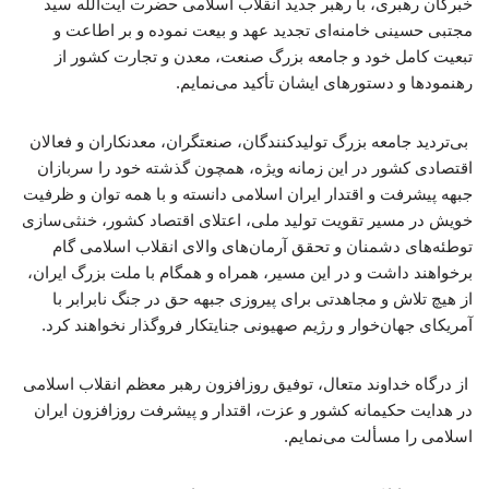
خبرگان رهبری، با رهبر جدید انقلاب اسلامی حضرت آیت‌الله سید
مجتبی حسینی خامنه‌ای تجدید عهد و بیعت نموده و بر اطاعت و
تبعیت کامل خود و جامعه بزرگ صنعت، معدن و تجارت کشور از
رهنمودها و دستورهای ایشان تأکید می‌نمایم.
بی‌تردید جامعه بزرگ تولیدکنندگان، صنعتگران، معدنکاران و فعالان
اقتصادی کشور در این زمانه ویژه، همچون گذشته خود را سربازان
جبهه پیشرفت و اقتدار ایران اسلامی دانسته و با همه توان و ظرفیت
خویش در مسیر تقویت تولید ملی، اعتلای اقتصاد کشور، خنثی‌سازی
توطئه‌های دشمنان و تحقق آرمان‌های والای انقلاب اسلامی گام
برخواهند داشت و در این مسیر، همراه و همگام با ملت بزرگ ایران،
از هیچ تلاش و مجاهدتی برای پیروزی جبهه حق در جنگ نابرابر با
آمریکای جهان‌خوار و رژیم صهیونی جنایتکار فروگذار نخواهند کرد.
از درگاه خداوند متعال، توفیق روزافزون رهبر معظم انقلاب اسلامی
در هدایت حکیمانه کشور و عزت، اقتدار و پیشرفت روزافزون ایران
اسلامی را مسألت می‌نمایم.