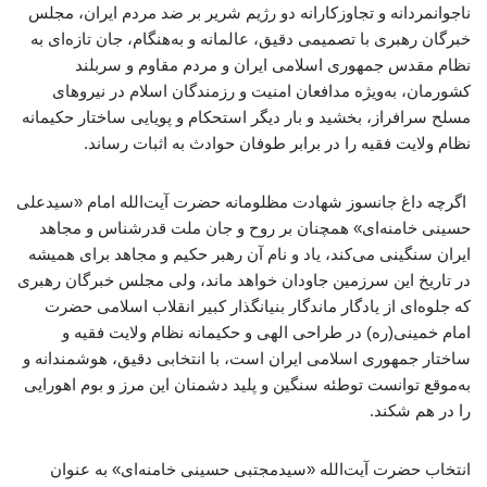
ناجوانمردانه و تجاوزکارانه دو رژیم شریر بر ضد مردم ایران، مجلس
خبرگان رهبری با تصمیمی دقیق، عالمانه و به‌هنگام، جان تازه‌ای به
نظام مقدس جمهوری اسلامی ایران و مردم مقاوم و سربلند
کشورمان، به‌ویژه مدافعان امنیت و رزمندگان اسلام در نیروهای
مسلح سرافراز، بخشید و بار دیگر استحکام و پویایی ساختار حکیمانه
نظام ولایت فقیه را در برابر طوفان حوادث به اثبات رساند.
اگرچه داغ جانسوز شهادت مظلومانه حضرت آیت‌الله امام «سیدعلی
حسینی خامنه‌ای» همچنان بر روح و جان ملت قدرشناس و مجاهد
ایران سنگینی می‌کند، یاد و نام آن رهبر حکیم و مجاهد برای همیشه
در تاریخ این سرزمین جاودان خواهد ماند، ولی مجلس خبرگان رهبری
که جلوه‌ای از یادگار ماندگار بنیانگذار کبیر انقلاب اسلامی حضرت
امام خمینی(ره) در طراحی الهی و حکیمانه نظام ولایت فقیه و
ساختار جمهوری اسلامی ایران است، با انتخابی دقیق، هوشمندانه و
به‌موقع توانست توطئه سنگین و پلید دشمنان این مرز و بوم اهورایی
را در هم شکند.
انتخاب حضرت آیت‌الله «سیدمجتبی حسینی خامنه‌ای» به عنوان