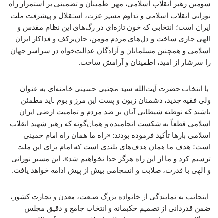
سومین رهبر انقلاب اسلامی، مهر اطمینان و تضمینی بر استمرار راه
نورانی انقلاب اسلامی و تداوم مسیر عزت، استقلال و پیشرفت ملت
ایران است؛ انتخابی که خون تازه‌ای در رگ‌های این نظام مقدس و
الهی جاری ساخت و دل‌های مردم مؤمن، جان‌برکف و فداکار ایران
اسلامی و همچنین مسلمانان و آزادگان عدالت‌خواه در سراسر جهان
را سرشار از امید، اطمینان و آرامش ساخت.
با انتخاب حضرت آیت‌الله سید مجتبی حسینی خامنه‌ای به عنوان
ولی فقیه جدید، دشمنان زبون و پست این مرز و بوم باید مطمئن
باشند که توطئه شیطانی آنان بر ضد مردم و تمامیت ارضی ایران
اسلامی قطعاً به شکست انجامیده و همان‌گونه که رهبر شهید انقلاب
اسلامی بارها تأکید فرموده بودند: «راه ما همان راه امام خمینی
است؛ هدف ما همان هدف‌های بلندی است که امام برای این ملت
ترسیم کرد و ما از این راه هرگز جدا نخواهیم شد». این مسیر نورانی
و الهی با قدرت، صلابت و انسجامی بیش از پیش ادامه خواهد یافت.
اینجانب به نمایندگی از خانواده بزرگ صنعت، معدن و تجارت کشور،
ضمن قدردانی از تصمیم حکیمانه و انتخاب جامع و دقیق مجلس