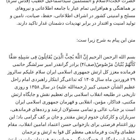
حضرت حجت‌الاسلام و المسلمین سیداسماعیل خطیب (قدس سره)
بر هماهنگی و هم‌افزایی تمام عیار با جامعه اطلاعاتی و نیروهای
مسلح و امنیتی کشور در اشراف اطلاعاتی، حفظ، صیانت، تامین و
تولید امنیت و اقتدار در برابر تهدیدات دشمنان غدار تاکید دارند.
متن این پیام به شرح زیرا ست:
بسم الله الرحمن الرحیم إِنَّ اللَّهَ یُحِبُّ الَّذِینَ یُقَاتِلُونَ فِی سَبِیلِهِ صَفًّا
کَأَنَّهُمْ بُنْیَانٌ مَرْصُوصٌ(صف/۴) برادر گرانقدر امیر سرلشگر حاتمی
فرمانده معزز کل ارتش جمهوری اسلامی ایران سلام علیکم سالروز
۲۹ فروردین ماه سال ۱۴۰۵ که تداعی‌گر ابتکار راهبردی امام راحل
عظیم الشأن خمینی کبیر (رحمةالله علیه) در سال ۱۳۵۸ و روزی
تاریخی در طلیعه انقلاب اسلامی برای تعظیم نقش و جایگاه ارتش
مکتبی، فداکار، مؤمن، انقلابی و قهرمان جمهوری اسلامی ایران
است بر جناب عالی و تمامی مسئولان ارشد و رده‌های فرماندهی،
سربازان و کارکنان خدوم ارتش مقتدر و جان بر کف گرامی باد؛ این
روز اغتنام فرصتی برای بازخوانی حسن اعتماد امامین انقلاب، مقام
عظمای ولایت و فرماندهی معظم کل قوا به ارتش و ترجمان
خاطرات ماندگار از خودگذشتگی و جوانمردی فرزندان ملت در ارتش