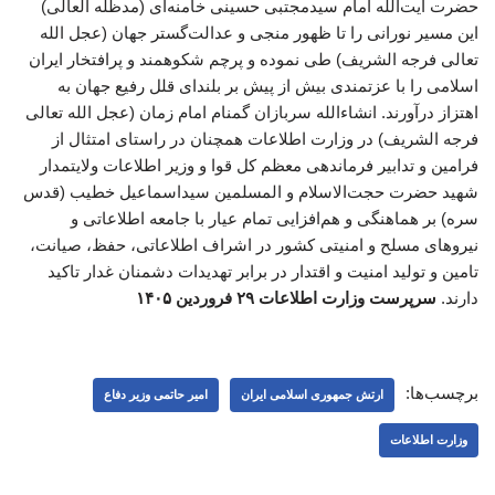
حضرت آیت‌الله امام سیدمجتبی حسینی خامنه‌ای (مدظله العالی)
این مسیر نورانی را تا ظهور منجی و عدالت‌گستر جهان (عجل الله
تعالی فرجه الشریف) طی نموده و پرچم شکوهمند و پرافتخار ایران
اسلامی را با عزتمندی بیش از پیش بر بلندای قلل رفیع جهان به
اهتزاز درآورند. انشاءالله سربازان گمنام امام زمان (عجل الله تعالی
فرجه الشریف) در وزارت اطلاعات همچنان در راستای امتثال از
فرامین و تدابیر فرماندهی معظم کل قوا و وزیر اطلاعات ولایتمدار
شهید حضرت حجت‌الاسلام و المسلمین سیداسماعیل خطیب (قدس
سره) بر هماهنگی و هم‌افزایی تمام عیار با جامعه اطلاعاتی و
نیروهای مسلح و امنیتی کشور در اشراف اطلاعاتی، حفظ، صیانت،
تامین و تولید امنیت و اقتدار در برابر تهدیدات دشمنان غدار تاکید
دارند.
سرپرست وزارت اطلاعات ۲۹ فروردین ۱۴۰۵
برچسب‌ها:
ارتش جمهوری اسلامی ایران
امیر حاتمی وزیر دفاع
وزارت اطلاعات