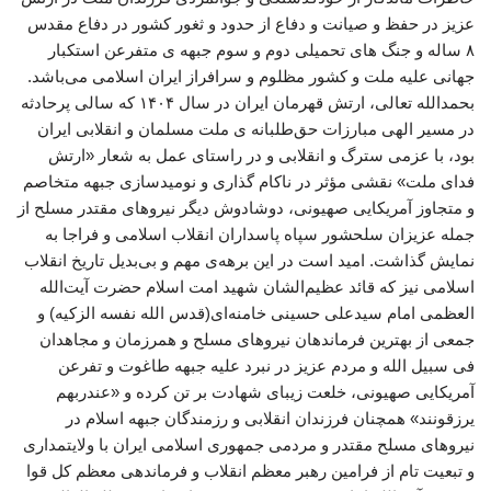
عزیز در حفظ و صیانت و دفاع از حدود و ثغور کشور در دفاع مقدس
۸ ساله و جنگ های تحمیلی دوم و سوم جبهه ی متفرعن استکبار
جهانی علیه ملت و کشور مظلوم و سرافراز ایران اسلامی می‌باشد.
بحمدالله تعالی، ارتش قهرمان ایران در سال ۱۴۰۴ که سالی پرحادثه
در مسیر الهی مبارزات حق‌طلبانه ی ملت مسلمان و انقلابی ایران
بود، با عزمی سترگ و انقلابی و در راستای عمل به شعار «ارتش
فدای ملت» نقشی مؤثر در ناکام گذاری و نومیدسازی جبهه متخاصم
و متجاوز آمریکایی صهیونی، دوشادوش دیگر نیروهای مقتدر مسلح از
جمله عزیزان سلحشور سپاه پاسداران انقلاب اسلامی و فراجا به
نمایش گذاشت. امید است در این برهه‌ی مهم و بی‌بدیل تاریخ انقلاب
اسلامی نیز که قائد عظیم‌الشان شهید امت اسلام حضرت آیت‌الله
العظمی‌ امام سیدعلی حسینی خامنه‌ای(قدس الله نفسه الزکیه) و
جمعی از بهترین فرماندهان نیروهای مسلح و همرزمان و مجاهدان
فی سبیل الله و مردم عزیز در نبرد علیه جبهه طاغوت و تفرعن
آمریکایی صهیونی، خلعت زیبای شهادت بر تن کرده و «عندربهم
یرزقونند» همچنان فرزندان انقلابی و رزمندگان جبهه اسلام در
نیروهای مسلح مقتدر و مردمی جمهوری اسلامی ایران با ولایتمداری
و تبعیت تام از فرامین رهبر معظم انقلاب و فرماندهی معظم کل قوا