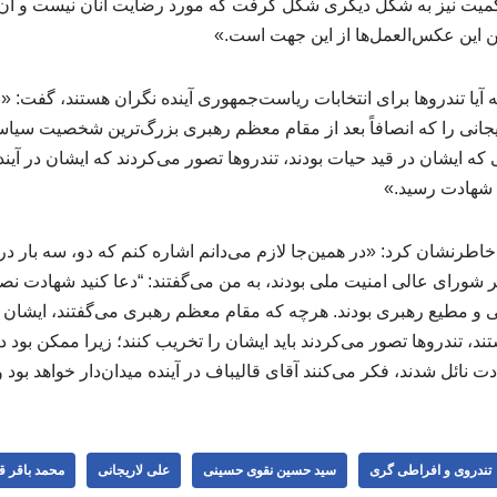
اکمیت نیز به شکل دیگری شکل گرفت که مورد رضایت آنان نیست و آن بر
ن این عکس‌العمل‌ها از این جهت است.»
 آیا تندروها برای انتخابات ریاست‌جمهوری آینده نگران هستند، گفت: «
جانی را که انصافاً بعد از مقام معظم رهبری بزرگ‌ترین شخصیت سی
ی که ایشان در قید حیات بودند، تندروها تصور می‌کردند که ایشان در آیند
 شهادت رسید.»
اطرنشان کرد: «در همین‌جا لازم می‌دانم اشاره کنم که دو، سه بار
ر شورای عالی امنیت ملی بودند، به من می‌گفتند: “دعا کنید شهادت ن
ی و مطیع رهبری بودند. هرچه که مقام معظم رهبری می‌گفتند، ایشان کام
، تندروها تصور می‌کردند باید ایشان را تخریب کنند؛ زیرا ممکن بود در
ت نائل شدند، فکر می‌کنند آقای قالیباف در آینده میدان‌دار خواهد بود
تندروی و افراطی گری
سید حسین نقوی حسینی
علی لاریجانی
محمد باقر ق