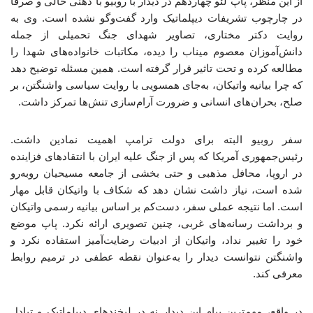
از این منظر، پاپ لئو چهاردهم در دیدار با روبیو با ذهنی خالی و صرفاً
در چارچوب تشریفات دیپلماتیک وارد گفت‌وگو نشده است. وی به
روایت دکتر مختاری، تصاویر شهدای جنگ تحمیلی از جمله
دانش‌آموزان معصوم میناب را دیده، مکاتبات خانواده‌های شهدا را
مطالعه کرده و تحت تاثیر قرار گرفته است. همین مسئله توضیح دهد
که چرا بیانیه واتیکان، به‌جای همسویی با روایت سیاسی واشنگتن، بر
صلح، بحران‌های انسانی و ضرورت آرام‌سازی تنش‌ها تمرکز داشت.
سفر روبیو البته برای دولت ترامپ اهمیت نمادین داشت.
رئیس‌جمهوری آمریکا که پس از جنگ علیه ایران با انتقادهای فزاینده
در اروپا، محافل مذهبی و حتی بخشی از جامعه مسیحیان روبه‌رو
شده است، نیاز داشت نشان دهد که شکاف با واتیکان قابل مهار
است. اما نتیجه عملی سفر، دست‌کم بر اساس بیانیه رسمی واتیکان
و برداشت رسانه‌های غربی، چنین تصویری ارائه نکرد. پاپ موضع
خود را تغییر نداد، واتیکان از ادبیات رضایت‌آمیز استفاده نکرد و
واشنگتن نتوانست دیدار را به‌عنوان نقطه عطفی در ترمیم روابط
معرفی کند.
در واقع، مهم‌ترین پیام این دیدار نه در لبخندهای دیپلماتیک و تبادل