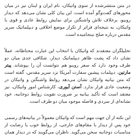
در متن منتشرشده از سوی واتیکان، نام ایران و لبنان نیز در میان
محورهای گفت‌وگو آمده است. این بیان کلی نشان می‌دهد که دیدار
روبیو، برخلاف تلاش واشنگتن برای نمایش روابط عادی و قوی با
واتیکان، به نتیجه‌ای فراتر از تکرار موضع اخلاقی و دیپلماتیک سریر
مقدس درباره صلح نینجامیده است.
تحلیلگران معتقدند که واتیکان با انتخاب این عبارت محتاطانه، عملاً
نشان داد که پشت ظاهر دیپلماتیک دیدار، شکافی جدی میان دو
طرف وجود دارد که سفر روبیو هم نتوانست آن را بپوشاند.
پیتر
مارتین
، دیپلمات پیشین سفارت آمریکا نزد سریر مقدس، گفته است
که متن بیانیه واتیکان نشان می‌دهد روابط واشنگتن و واتیکان در
وضعیت عادی قرار ندارد.
آستن آیوری
، کارشناس امور واتیکان، نیز
معتقد است که تأکید بیانیه بر ضرورت تقویت روابط دوجانبه، خود
نشانه‌ای از سردی و فاصله موجود میان دو طرف است.
این نکته از آن جهت مهم است که واتیکان معمولاً در بیانیه‌های رسمی
خود پس از دیدار با مقام‌های خارجی، از روابط خوب یا رضایت از
مناسبات دوجانبه سخن می‌گوید. ناظران می‌گویند که در دیدار همان