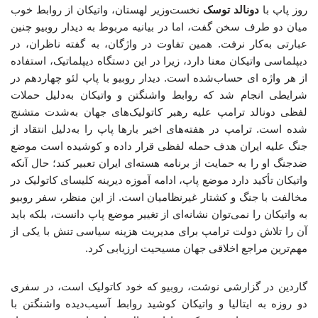
روز پاپ با
دونالد توسک
نخست‌وزیر لهستان، واتیکان از روابط خوب
میان دو طرف سخن گفت، اما در بیانیه مربوط به دیدار روبیو چنین
عبارتی به‌کار نرفت. همین تفاوت در واژگان، به گفته ناظران، در
دیپلماسی واتیکان معنا دارد، زیرا در این دستگاه دیپلماتیک، استفاده
از هر واژه ای حساب‌شده است. دیدار روبیو با پاپ لئو چهاردهم در
شرایطی انجام شد که روابط واشنگتن و واتیکان به‌دلیل حملات
لفظی
دونالد ترامپ علیه رهبر کاتولیک‌های جهان به‌شدت متشنج
شده است. ترامپ در هفته‌های اخیر بارها پاپ را به‌دلیل انتقاد از
جنگ علیه ایران هدف حمله لفظی قرار داده و کوشیده است موضع
ضدجنگ او را به حمایت از برنامه هسته‌ای ایران تعبیر کند؛ حال آنکه
واتیکان تأکید دارد موضع پاپ، ادامه آموزه دیرینه کلیسای کاتولیک در
مخالفت با جنگ و کشتار غیرنظامیان است. از این منظر، سفر روبیو
به واتیکان را نمی‌توان نشانه‌ای از تغییر موضع پاپ دانست، بلکه باید
آن را تلاش دولت ترامپ برای مدیریت هزینه سیاسی تنش با یکی از
مهم‌ترین مراجع اخلاقی جهان مسیحیت ارزیابی کرد.
گاردین در گزارشی نوشت، روبیو که خود کاتولیک است، در سفری
دو روزه به ایتالیا و واتیکان کوشید روابط آسیب‌دیده واشنگتن با