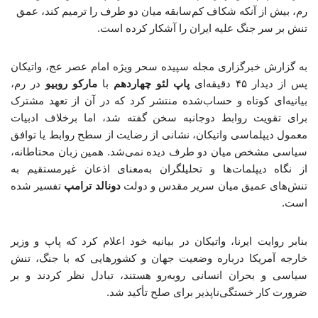
رم، بیش از آنکه شکاف کم‌سابقه میان دو طرف را ترمیم کند، عمق
تنش بر سر جنگ علیه ایران را آشکار کرده است.
به گزارش خبرگزاری مجله سپیده سحر ویژه امام عصر عج، واتیکان
پس از دیدار ۴۵ دقیقه‌ای
پاپ لئو چهاردهم
با
مارکو روبیو
در رم،
بیانیه‌ای کوتاه و حساب‌شده منتشر کرد که در آن از تعهد مشترک
برای تقویت روابط دوجانبه سخن گفته شد، اما برخلاف ادبیات
معمول دیپلماسی واتیکان، نشانی از رضایت از سطح روابط یا توافق
سیاسی مشخص میان دو طرف دیده نمی‌شد. همین زبان محتاطانه،
از نگاه دیپلمات‌ها و تحلیلگران به‌معنای اذعان غیرمستقیم به
تنش‌های عمیق میان سریر مقدس و دولت
دونالد ترامپ
تفسیر شده
است.
بنابر روایت ایرنا، واتیکان در بیانیه خود اعلام کرد که پاپ و وزیر
خارجه آمریکا درباره وضعیت جهان و کشورهایی که با جنگ، تنش
سیاسی و بحران انسانی روبه‌رو هستند، تبادل نظر کردند و بر
ضرورت کار خستگی‌ناپذیر برای صلح تأکید شد.