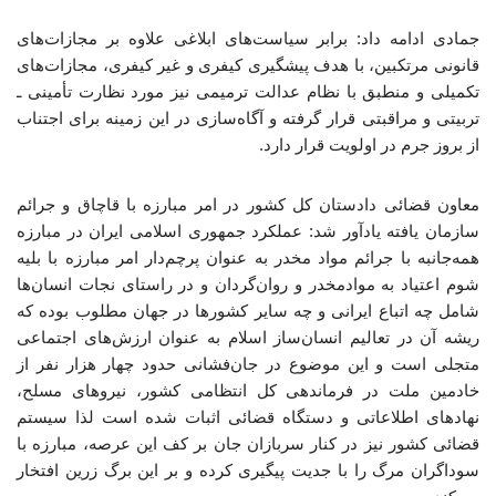
جمادی ادامه داد: برابر سیاست‌های ابلاغی علاوه بر مجازات‌های
قانونی مرتکبین، با هدف پیشگیری کیفری و غیر کیفری، مجازات‌های
تکمیلی و منطبق با نظام عدالت ترمیمی نیز مورد نظارت تأمینی ـ
تربیتی و مراقبتی قرار گرفته و آگاه‌سازی در این زمینه برای اجتناب
از بروز جرم در اولویت قرار دارد.
معاون قضائی دادستان کل کشور در امر مبارزه با قاچاق و جرائم
سازمان یافته یادآور شد: عملکرد جمهوری اسلامی ایران در مبارزه
همه‌جانبه با جرائم مواد مخدر به عنوان پرچم‌دار امر مبارزه با بلیه
شوم اعتیاد به موادمخدر و روان‌گردان و در راستای نجات انسان‌ها
شامل چه اتباع ایرانی و چه سایر کشورها در جهان مطلوب بوده که
ریشه آن در تعالیم انسان‌ساز اسلام به عنوان ارزش‌های اجتماعی
متجلی است و این موضوع در جان‌فشانی حدود چهار هزار نفر از
خادمین ملت در فرماندهی کل انتظامی کشور، نیروهای مسلح،
نهادهای اطلاعاتی و دستگاه قضائی اثبات شده است لذا سیستم
قضائی کشور نیز در کنار سربازان جان بر کف این عرصه، مبارزه با
سوداگران مرگ را با جدیت پیگیری کرده و بر این برگ زرین افتخار