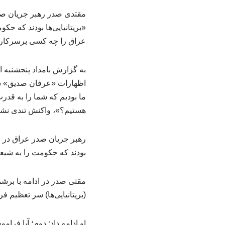
مقتدی صدر رهبر جریان صدر
«بریتانیایی‌ها بودند که حک
عراق را چه کسی برسرکارآور
به گزارش بامداد پنجشنبه 
اظهارات «عرفان صدیق» سف
ما بودیم که شما را به قدر
هستیم؟»، واکنش تندی نشان
رهبر جریان صدر عراق در این
بودند که حکومت را به شیع
مقتی صدر در ادامه با برشم
(بریتانیایی‌ها) سر تعظیم فرو
او ادامه داد: دوم؛ آیا فرا