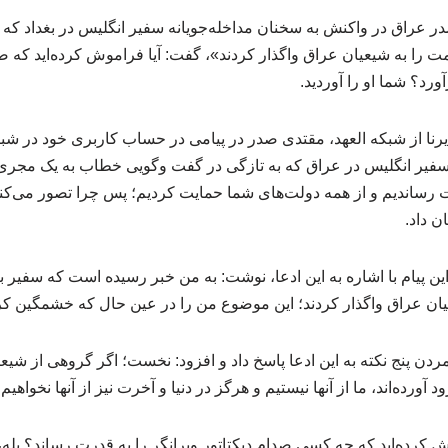
 عراق در واکنش به سخنان مداخله‌جویانه سفیر انگلیس در بغداد که
ومت را به شیعیان عراق واگذار کردند»، گفت: آیا فراموش کرده‌اید که صد
د؟ شما او را آوردید.
ایرنا از شبکه العهد، مقتدی صدر در پیامی در حساب کاربری خود در ش
یر انگلیس در عراق که به تازگی در گفت‌ وگویی خطاب به یک مجری 
ت رساندیم و از همه دولت‌های شما حمایت کردیم؛ پس چرا تصور می‌کنی
 داد.
 پیام با اشاره به این ادعا، نوشت: به من خبر رسیده است که سفیر بریتا
یان عراق واگذار کردند؛ این موضوع من را در عین حال که خشمگین کر
ردن پنج نکته به این ادعا پاسخ داد و افزود: نخست؛ اگر گروهی از شیعی
د آورده‌اند، ما از آنها نیستیم و هرگز در دنیا و آخرت نیز از آنها نخواهیم 
موش کرده‌اید که چه کسی صدام دیکتاتور ویرانگر را به قدرت رساند؟ بله، 