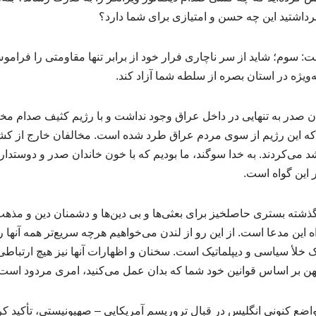
 برداشتید این چه حسن و امتیازی برای شما دارد؟
 سوم؛ شاید از سر ناچاری فرار خود از برابر تنها مقاومتی را فراموش 
‌ویژه در استان بصره از سلطه شما آزاد کند.
ن صدر به‌ تنهایی در داخل عراق وجود نداشت و با رژیم کثیف صدام مخ
د که این رژیم از سوی مردم عراق طرد شده است. مخالفان خارج از کشو
شد می‌کردند. به خدا سوگند، ما بودیم که با خون خاندان صدر و دوست
 این گواه است.
از گذشته بستری حاصلخیز برای بعثی‌ها و بی دین‌ها و دشمنان دین و مذ
اه این مدعا است. از این رو از لندن می‌خواهیم هرچه سریع‌تر همه آنها
یک خلأ سیاسی و دیپلماتیک است. سخنان و اظهارات آنها نیز هیچ ارتباطی ب
ن بر اساس قوانین خود شما که بدان عمل می‌کنید، امری مردود است
مواضع کنونی انگلیس در قبال تروریسم آمریکایی – صهیونیستی، تأکید کر