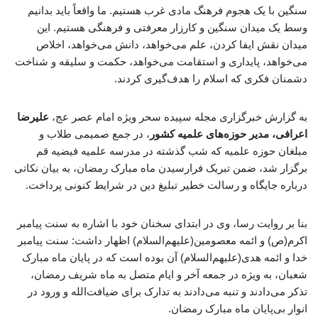
سنگین با یک هجوم فرهنگ مادی غرب هستیم. ما واقعاً باید بدانیم
وسط یک میدان سنگین و کارزار معرفتی و فرهنگی هستیم. این
میدان نقش ایفا کردن، علم می‌خواهد، دانش می‌خواهد، اخلاص
می‌خواهد، پایداری و استقامت می‌خواهد، حکمت و سلیقه و شناخت
دشمنان فکری که اسلام را هدف‌گیری کردند.
به گزارش خبرگزاری مجله سپیده سحر ویژه امام عصر عج،
علیرضا
اعرافی، مدیر حوزه‌های علمیه کشور
، در جمع صمیمی طلاب و
مبلغان حوزه علمیه که شب گذشته در مدرسه علمیه فیضیه قم
برگزار شد، ضمن تبریک فرارسیدن ماه مبارک رمضان، به بیان نکاتی
درباره جایگاه و رسالت خطیر تبلیغ دین در شرایط کنونی پرداخت.
بنا بر روایت رسا، وی در ابتدای سخنان خود با اشاره به سنت پیامبر
اکرم(ص) و ائمه معصومین(علیهم‌السلام) اظهار داشت: سنت پیامبر
خدا و ائمه هدی(علیهم‌السلام) آن بوده است که در پایان ماه مبارک
شعبان، به ویژه در جمعه آخر و ایام متصل به ماه شریف رمضان،
تذکر می‌دادند و تنبه می‌دادند به تدارک برای ضیافت‌الله و ورود در
انوار بی‌پایان ماه مبارک رمضان.