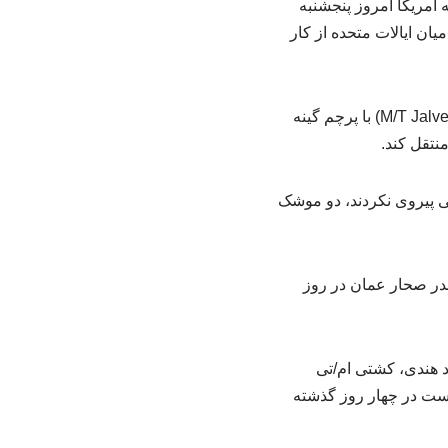
 آمریکا امروز پنجشنبه
ان ایالات متحده از کار
به گزارش ایرنا، فرماندهی مرکزی آمریکا اضافه کرد که نیروهای آن علیه کشتی ام/تی جالویر (M/T Jalveer) با پرچم گینه
نتقل کند.
یی پیروی نکردند، دو موشک
ندر صحار عمان در روز
Sett) و کشته شدن سه دریانورد هندی، کشتی ام/تی
دست در چهار روز گذشته