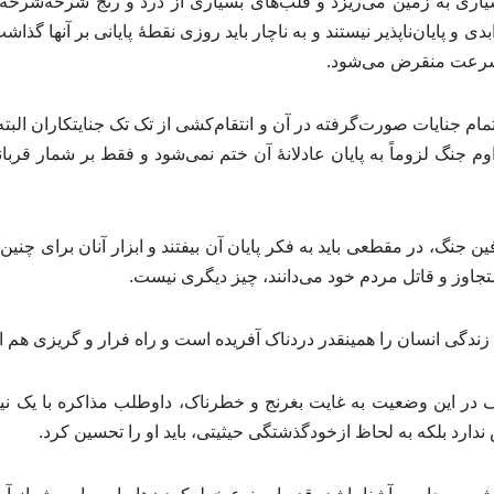
بسیاری به زمین می‌ریزد و قلب‌های بسیاری از درد و رنج شرحه‌شرحه م
دی و پایان‌ناپذیر نیستند و به ناچار باید روزی نقطهٔ پایانی بر آنها گذ
به سرعت منقرض می‌شود.
تمام جنایات صورت‌گرفته در آن و انتقام‌کشی از تک تک جنایتکاران البت
م جنگ لزوماً به پایان عادلانهٔ آن ختم نمی‌شود و فقط بر شمار قربانی
نگ، در مقطعی باید به فکر پایان آن بیفتند و ابزار آنان برای چنین
تجاوز و قاتل مردم خود می‌دانند، چیز دیگری نیست.
ندگی انسان را همینقدر دردناک آفریده است و راه فرار و گریزی هم
باف در این وضعیت به غایت بغرنج و خطرناک، داوطلب مذاکره با یک نی
ارد بلکه به لحاظ ازخودگذشتگی حیثیتی، باید او را تحسین کرد.