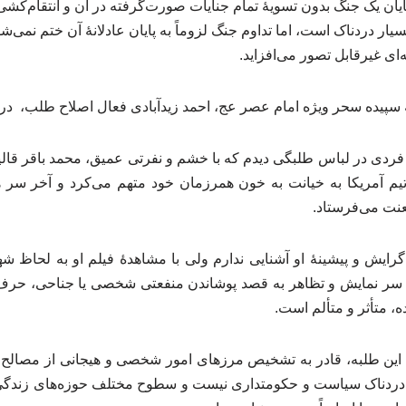
ن یک جنگ بدون تسویهٔ تمام جنایات صورت‌گرفته در آن و انتقام‌کشی ا
ار دردناک است، اما تداوم جنگ لزوماً به پایان عادلانهٔ آن ختم نمی‌
ه‌ای غیرقابل تصور می‌افزاید.
پیده سحر ویژه امام عصر عج، احمد زیدآبادی فعال اصلاح طلب، در 
ردی در لباس طلبگی دیدم که با خشم و نفرتی عمیق، محمد باقر قالی
ا تیم آمریکا به خیانت به خون همرزمان خود متهم می‌کرد و آخر سر 
لعنت می‌فرستاد.
گرایش و پیشینهٔ او آشنایی ندارم ولی با مشاهدهٔ فیلم او به لحاظ شه
 سر نمایش و تظاهر به قصد پوشاندن منفعتی شخصی یا جناحی، حرف نم
ه، متأثر و متألم است.
 این طلبه، قادر به تشخیص مرزهای امور شخصی و هیجانی از مصا
ردناک سیاست و حکومتداری نیست و سطوح مختلف حوزه‌های زندگی ب