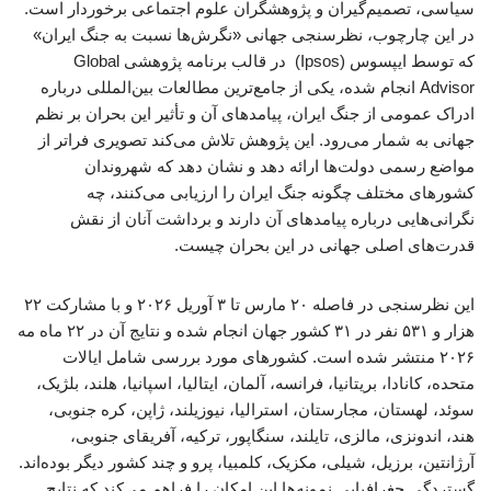
سیاسی، تصمیم‌گیران و پژوهشگران علوم اجتماعی برخوردار است.
در این چارچوب، نظرسنجی جهانی «نگرش‌ها نسبت به جنگ ایران»
که توسط ایپسوس (Ipsos) در قالب برنامه پژوهشی Global
Advisor انجام شده، یکی از جامع‌ترین مطالعات بین‌المللی درباره
ادراک عمومی از جنگ ایران، پیامدهای آن و تأثیر این بحران بر نظم
جهانی به شمار می‌رود. این پژوهش تلاش می‌کند تصویری فراتر از
مواضع رسمی دولت‌ها ارائه دهد و نشان دهد که شهروندان
کشورهای مختلف چگونه جنگ ایران را ارزیابی می‌کنند، چه
نگرانی‌هایی درباره پیامدهای آن دارند و برداشت آنان از نقش
قدرت‌های اصلی جهانی در این بحران چیست.
این نظرسنجی در فاصله ۲۰ مارس تا ۳ آوریل ۲۰۲۶ و با مشارکت ۲۲
هزار و ۵۳۱ نفر در ۳۱ کشور جهان انجام شده و نتایج آن در ۲۲ ماه مه
۲۰۲۶ منتشر شده است. کشورهای مورد بررسی شامل ایالات
متحده، کانادا، بریتانیا، فرانسه، آلمان، ایتالیا، اسپانیا، هلند، بلژیک،
سوئد، لهستان، مجارستان، استرالیا، نیوزیلند، ژاپن، کره جنوبی،
هند، اندونزی، مالزی، تایلند، سنگاپور، ترکیه، آفریقای جنوبی،
آرژانتین، برزیل، شیلی، مکزیک، کلمبیا، پرو و چند کشور دیگر بوده‌اند.
گستردگی جغرافیایی نمونه‌ها این امکان را فراهم می‌کند که نتایج