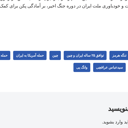
 و خودباوری ملت ایران در دوره جنگ اخیر، بر آمادگی پکن برای کمک 
تنگه هرمز
توافق ۲۵ ساله ایران و چین
چین
حمله آمریکا به ایران
حمله ا
سیدعباس عراقچی
وانگ یی
بنویسید
ید
وارد بشوید
.