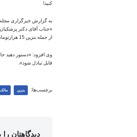
کنید!
به گزارش خبرگزاری مجله 
«جناب آقای دکتر پزشکیان!
از جمله بنزین 15 هزارتومانی (نرخ سوم) را برکنار کنید!»
وی افزود: «دستور دهید حام
قابل تبادل شود».
برچسب‌ها:
بنزین
مالک
دیدگاهتان را 