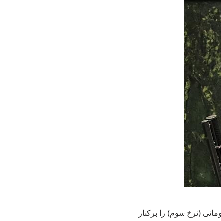
زشکیان نوشت: طراحان نادان/خائن گران‌سازی از جمله بنزین 15 هزارتومانی (نرخ سوم) را برکنار