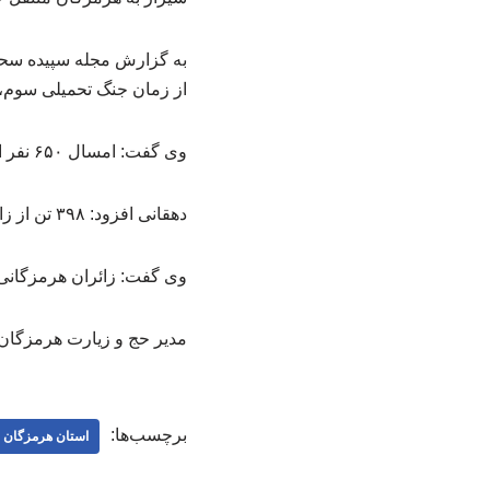
به گزارش مجله سپیده سحر 
از زمان جنگ تحمیلی سوم، ح
وی گفت: امسال ۶۵۰ نفر از هرمزگان در پنج کاروان برای حج تمتع اعزام شده‌اند.
دهقانی افزود: ۳۹۸ تن از زائران هرمزگانی خانم و ۲۵۲ تن آقایان هستند.
وی گفت: زائران هرمزگانی از ۱۵ تا ۲۰ اردیبهشت به صورت زمینی به زاهدان و از آنجا با ۳ پرواز به مدین
مدیر حج و زیارت هرمزگان 
برچسب‌ها:
استان هرمزگان