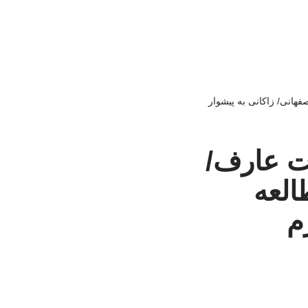
هانی/ زاکانی به پیشوار
ت عارف/
العه
م