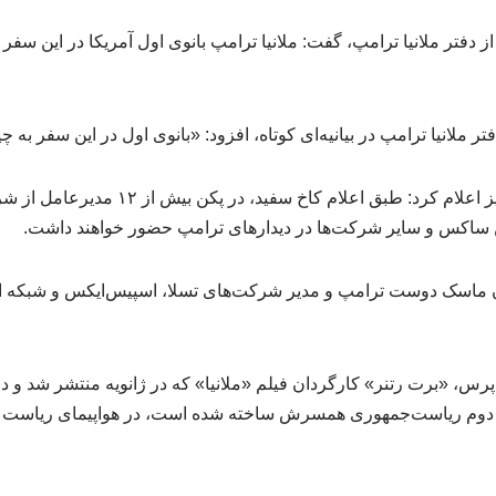
از دفتر ملانیا ترامپ، گفت: ملانیا ترامپ بانوی اول آمریکا در این سف
تر ملانیا ترامپ در بیانیه‌ای کوتاه، افزود: «بانوی اول در این سفر ب
خبرگزاری آسوشیتدپرس نیز اعلام کرد: طبق اعلا
من ساکس و سایر شرکت‌ها در دیدارهای ترامپ حضور خواهند داشت.
ان ماسک دوست ترامپ و مدیر شرکت‌های تسلا، اسپیس‌ایکس و شبکه اج
، «برت رتنر» کارگردان فیلم «ملانیا» که در ژانویه منتشر شد و درب
ره دوم ریاست‌جمهوری همسرش ساخته شده است، در هواپیمای ریاست