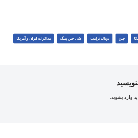
کا
چین
دونالد ترامپ
شی جین‌ پینگ
مذاکرات ایران و آمریکا
بنویسید
ید
وارد بشوید
.