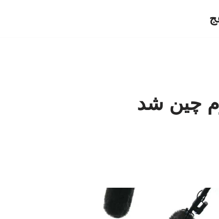
ج
م چین شد