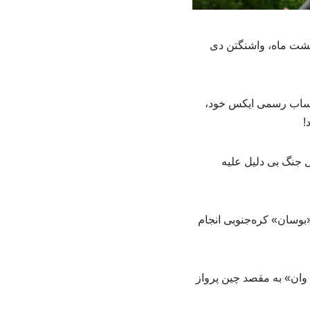
ر آمریکا به دعوت شی جین‌پینگ برای سفری سه روزه از ۲۳ تا ۲۵ اردیبهشت ماه، واشنگتن دی
حساب رسمی ایکس خود،
!
یل جنگ بی دلیل علیه
۱۴ و دیدار آنها در شهر بندرری «بوسان» کره‌جنوبی انجام
 وان» به مقصد چین پرواز