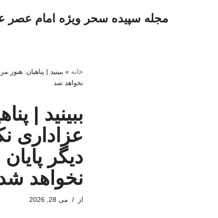
مجله سپیده سحر ویژه امام عصر ع
پرش
به
محتوا
خانه
»
ببینید | پناهیان: هنوز
نخواهد شد
ببینید | پن
عزاداری نک
دیگر پایان
نخواهد شد
از
می 28, 2026