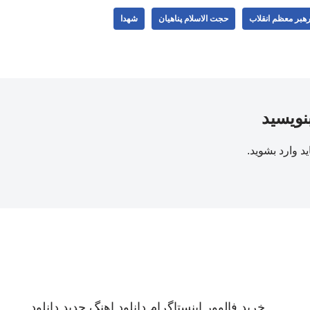
 رهبر معظم انقلاب
حجت الاسلام پناهیان
شهدا
بنویسید
ید
وارد بشوید
.
خرید فالوور اینستاگرام
دانلود اهنگ جدید
دانلود