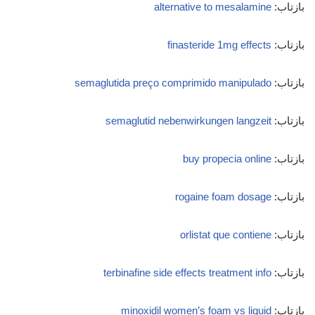
بازتاب:
alternative to mesalamine
بازتاب:
finasteride 1mg effects
بازتاب:
semaglutida preço comprimido manipulado
بازتاب:
semaglutid nebenwirkungen langzeit
بازتاب:
buy propecia online
بازتاب:
rogaine foam dosage
بازتاب:
orlistat que contiene
بازتاب:
terbinafine side effects treatment info
بازتاب:
minoxidil women’s foam vs liquid