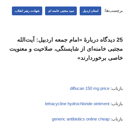
برچسب‌ها:
استان اردبیل
سید مجتبی خامنه ای
شهادت رهبر انقلاب
25 دیدگاه دربارهٔ «امام جمعه اردبیل: آیت‌الله
مجتبی خامنه‌ای از شایستگی، صلاحیت و معنویت
خاصی برخوردارند»
بازتاب:
diflucan 150 mg price
بازتاب:
tetracycline hydrochloride ointment
بازتاب:
generic antibiotics online cheap