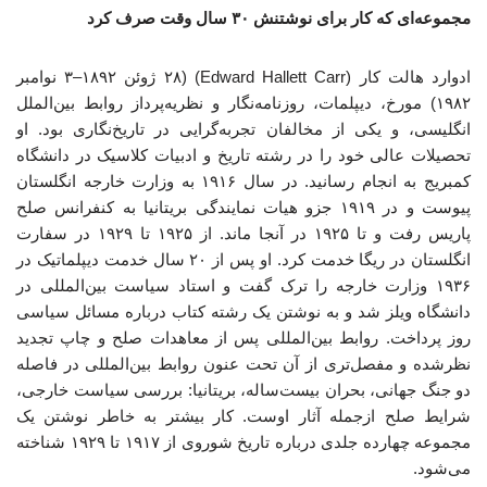
مجموعه‌ای که کار برای نوشتنش
۳۰
سال وقت صرف کرد
ادوارد هالت کار (Edward Hallett Carr) (۲۸ ژوئن ۱۸۹۲–۳ نوامبر
۱۹۸۲) مورخ، دیپلمات، روزنامه‌نگار و نظریه‌پرداز روابط بین‌الملل
انگلیسی، و یکی از مخالفان تجربه‌گرایی در تاریخ‌نگاری بود. او
تحصیلات عالی خود را در رشته تاریخ و ادبیات کلاسیک در دانشگاه
کمبریج به انجام رسانید. در سال ۱۹۱۶ به وزارت خارجه انگلستان
پیوست و در ۱۹۱۹ جزو هیات نمایندگی بریتانیا به کنفرانس صلح
پاریس رفت و تا ۱۹۲۵ در آنجا ماند. از ۱۹۲۵ تا ۱۹۲۹ در سفارت
انگلستان در ریگا خدمت کرد. او پس از ۲۰ سال خدمت دیپلماتیک در
۱۹۳۶ وزارت خارجه را ترک گفت و استاد سیاست بین‌المللی در
دانشگاه ویلز شد و به نوشتن یک رشته کتاب درباره مسائل سیاسی
روز پرداخت. روابط بین‌المللی پس از معاهدات صلح و چاپ تجدید
نظرشده و مفصل‌تری از آن تحت عنون روابط بین‌المللی در فاصله
دو جنگ جهانی، بحران بیست‌ساله، بریتانیا: بررسی سیاست خارجی،
شرایط صلح ازجمله آثار اوست. کار بیشتر به خاطر نوشتن یک
مجموعه چهارده جلدی درباره تاریخ شوروی از ۱۹۱۷ تا ۱۹۲۹ شناخته
می‌شود.