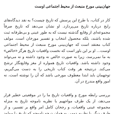
جهان‌بینی مورخ منبعث از محیط اجتماعی اوست
کار در کتاب، با طرح این پرسش که تاریخ چیست؟ به نقد دیدگاه‌های
رایج درباره‌ تاریخ می‌پردازد. او نشان می‌دهد که تاریخ صرفاً
مجموعه‌ای از وقایع گذشته نیست که به ‌طور عینی و بی‌طرفانه ثبت
شده باشند، بلکه محصول انتخاب و تفسیر مورخان است. مولف
کتاب معتقد است که جهان‌بینی مورخ منبعث از محیط اجتماعی
اوست… او بر این باور است که نخست واقعیات تاریخ هرگز «خالص»
به ما نمی‌رسد، زیرا به ‌صورت خالص نه وجود داشته و نه می‌تواند
وجود داشته باشد. واقعیات تاریخ همواره از مغز وقایع‌نگار ترشح
می‌کند. درنتیجه هر وقت کتاب تاریخی را به ‌دست می‌گیریم،
توجهمان باید ابتدا معطوف مورخی باشد که آن را نوشته است، نه
امور واقع مندرج در آن.
بررسی رابطه مورخ و واقعیات تاریخ ما را در موقعیتی خطیر قرار
می‌دهد، از یک طرف مواجهیم با نظریه ناموجه تاریخ به‌ منزله
مجموعه عینی واقعیات، و رجحان کامل امر واقع بر تفسیر، و از
طرف دیگر با نظریه دومی به ‌همان درجه ناموجه که تاریخ را مولود