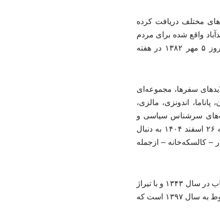
ت‌های مختلف دریافت کرده
آباد واقع شده برای مردم
ایران به یادگار گذاشتند. موزه برادران امیدوار، اولین موزه انسان‌شناسی در ایران است که روز ۵ مهر ۱۳۸۲ در هفته
ایدهای سفرها، مجموعه‌ای
پاناما، اندونزی، مالزی،
یت‌های سرشناس سیاسی و
فرهنگی جهان، همگی در موزه برادران امیدوار برای ملت ایران به یادگار مانده است. (سه‌شنبه ۲۶ اسفند ۱۴۰۴ به دنبال
 – کالسکه‌خانه – ازجمله
برادران امیدوار سال ۱۳۴۳ در بازگشت به ایران، کتابی از سفرهای خود نوشتند که اولین چاپ کتاب در سال ۱۳۴۳ و با تیراژ
۱۰ هزار نسخه و با نام «سفرهای برادران امیدوار» منتشر شد و آخرین تجدید چاپ این کتاب مربوط به سال ۱۳۹۷ است که